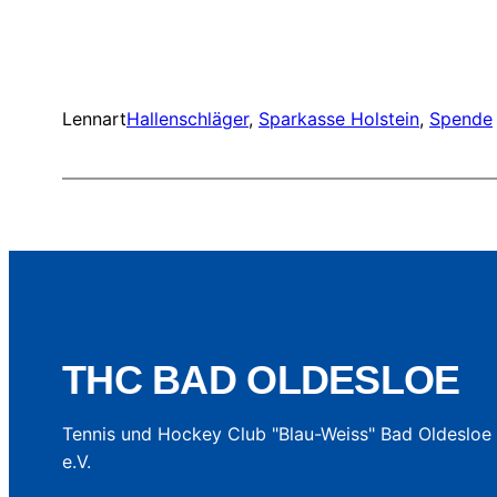
Lennart
Hallenschläger
, 
Sparkasse Holstein
, 
Spende
THC BAD OLDESLOE
Tennis und Hockey Club "Blau-Weiss" Bad Oldesloe
e.V.