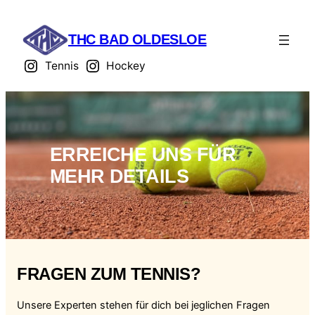
Zum
Inhalt
THC BAD OLDESLOE
springen
Tennis
Hockey
ERREICHE UNS FÜR
MEHR DETAILS
FRAGEN ZUM TENNIS?
Unsere Experten stehen für dich bei jeglichen Fragen