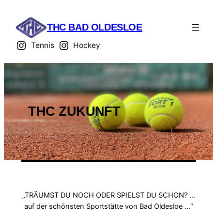
Zum
Inhalt
THC BAD OLDESLOE
springen
Tennis
Hockey
THC ZUKUNFT
„TRÄUMST DU NOCH ODER SPIELST DU SCHON? …
auf der schönsten Sportstätte von Bad Oldesloe …“