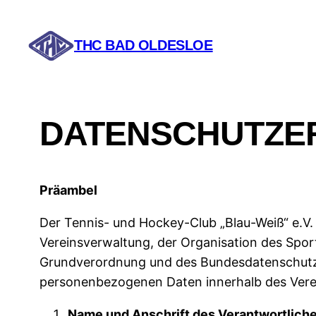
Zum
Inhalt
THC BAD OLDESLOE
springen
DATENSCHUTZE
Präambel
Der Tennis- und Hockey-Club „Blau-Weiß“ e.V.
Vereinsverwaltung, der Organisation des Spor
Grundverordnung und des Bundesdatenschutzg
personenbezogenen Daten innerhalb des Verei
Name und Anschrift des Verantwortlich