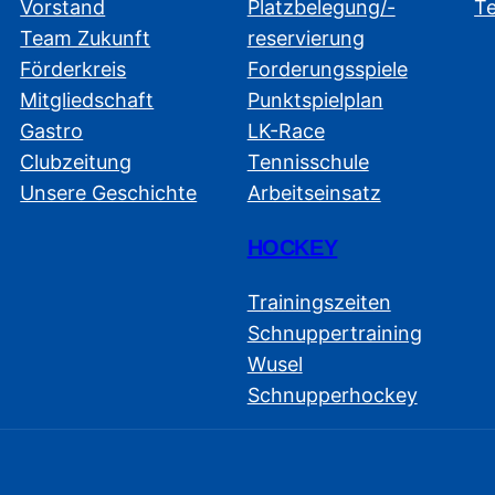
Vorstand
Platzbelegung/-
T
Team Zukunft
reservierung
Förderkreis
Forderungsspiele
Mitgliedschaft
Punktspielplan
Gastro
LK-Race
Clubzeitung
Tennisschule
Unsere Geschichte
Arbeitseinsatz
HOCKEY
Trainingszeiten
Schnuppertraining
Wusel
Schnupperhockey