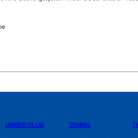
oe
UNSER CLUB
TENNIS
T