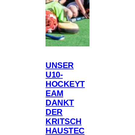
UNSER
U10-
HOCKEYT
EAM
DANKT
DER
KRITSCH
HAUSTEC