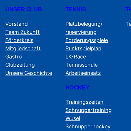
UNSER CLUB
TENNIS
T
Vorstand
Platzbelegung/-
T
Team Zukunft
reservierung
Förderkreis
Forderungsspiele
Mitgliedschaft
Punktspielplan
Gastro
LK-Race
Clubzeitung
Tennisschule
Unsere Geschichte
Arbeitseinsatz
HOCKEY
Trainingszeiten
Schnuppertraining
Wusel
Schnupperhockey