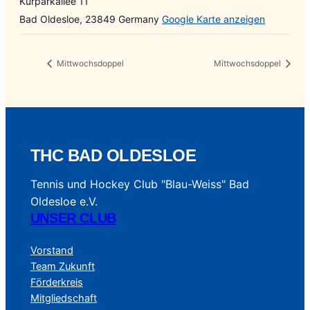
Kurparkallee 11
Bad Oldesloe
,
23849
Germany
Google Karte anzeigen
Mittwochsdoppel
Mittwochsdoppel
THC BAD OLDESLOE
Tennis und Hockey Club "Blau-Weiss" Bad
Oldesloe e.V.
UNSER CLUB
Vorstand
Team Zukunft
Förderkreis
Mitgliedschaft